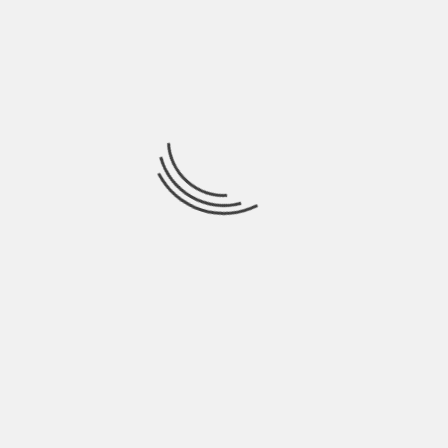
con svariate attività e soprattutto con il contatto
con la natura
In “Domenica” parlate di una
mancanza “ieri che era sabato e
tu non c’eri”, però la musica
sembrerebbe contraddire questo
sentimento, non ne segue
l’andamento. Parliamone.
Morla: Si è assolutamente voluto, ci piacciono i
contrasti tra testo e musica. Anche la stessa mia
voce “non allegra” ci aiuta in questo.
Questo mood un po’ funk ci piace
molto e risolleva dal torpore
della giornata di cui ci
raccontate. A chi vi ispirate, se c’è