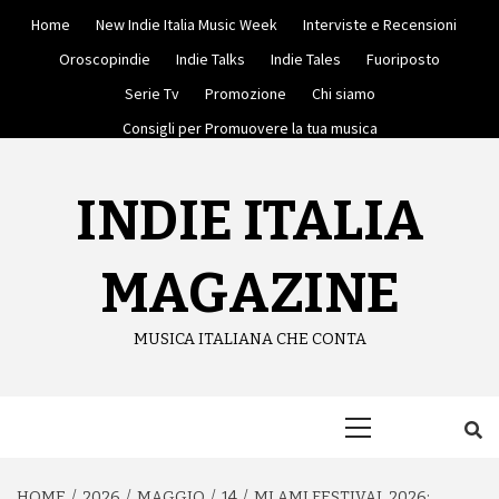
Skip
Home
New Indie Italia Music Week
Interviste e Recensioni
to
content
Oroscopindie
Indie Talks
Indie Tales
Fuoriposto
Serie Tv
Promozione
Chi siamo
Consigli per Promuovere la tua musica
INDIE ITALIA
MAGAZINE
MUSICA ITALIANA CHE CONTA
Primary
Menu
HOME
2026
MAGGIO
14
MI AMI FESTIVAL 2026: