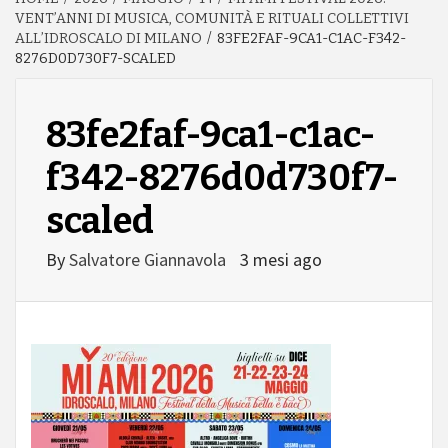
VENT’ANNI DI MUSICA, COMUNITÀ E RITUALI COLLETTIVI
ALL’IDROSCALO DI MILANO
83FE2FAF-9CA1-C1AC-F342-
8276D0D730F7-SCALED
83fe2faf-9ca1-c1ac-
f342-8276d0d730f7-
scaled
By
Salvatore Giannavola
3 mesi ago