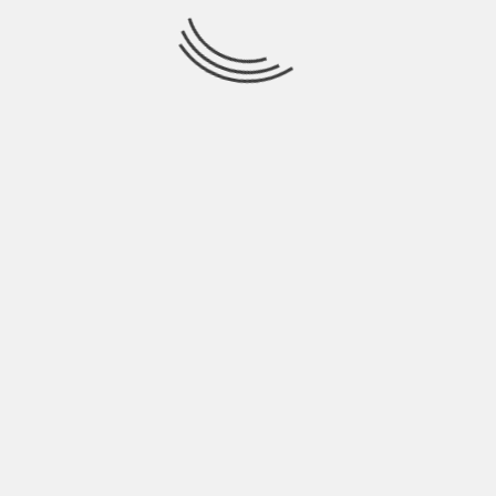
Per Settembre il fattore tempo è importante.
Torna un anno e mezzo dopo aver vinto Sanremo
Giovani, quando molti se lo aspettavano già lo