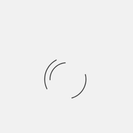
https://soundcloud.com/federicocuratolo Siciliano, classe ’94
direttamente da San Cataldo (CL). Ha iniziato a suonare
davvero giovane
Ricerca
per:
Socials
Articoli recenti
SCAR: “Sono vivo anch’io per la prima volta” | Indie