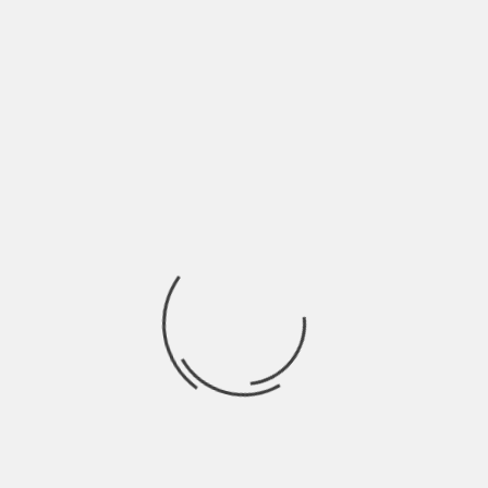
Ogni musicista, in quanto tale porta con se un bagaglio di
influenze. Siano esse derivate
Ricerca
per:
Socials
Articoli recenti