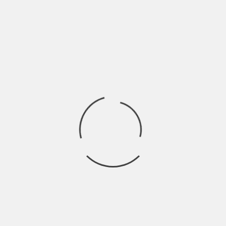
FermoImmagine è il progetto di musica electro-minimal-wave
con forti connotazioni cantautoriali fondato da Luigi Maresca
Ricerca
per:
Socials
Articoli recenti
SCAR: “Sono vivo anch’io per la prima volta” | Indie
Talks