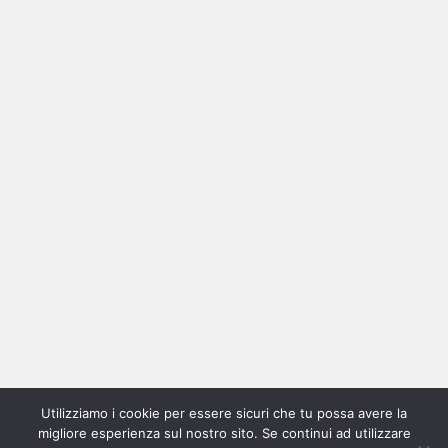
Ricerca
per:
Categorie
Categorie
Utilizziamo i cookie per essere sicuri che tu possa avere la
Home
New
Interviste
Oroscopindie
Indie
Indie
Fuoriposto
Serie
Promozione
Chi
Con
migliore esperienza sul nostro sito. Se continui ad utilizzare