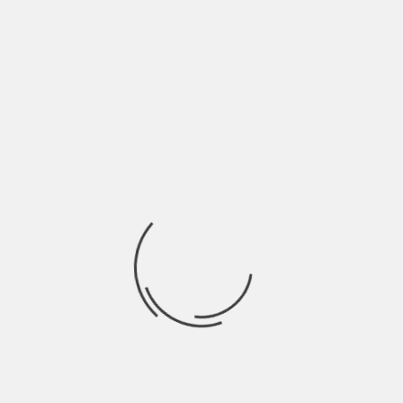
Questo è il periodo dell’anno prediletto per i cinefili
d’occasione che tra un pranzo con
Ricerca
per:
Socials
Articoli recenti