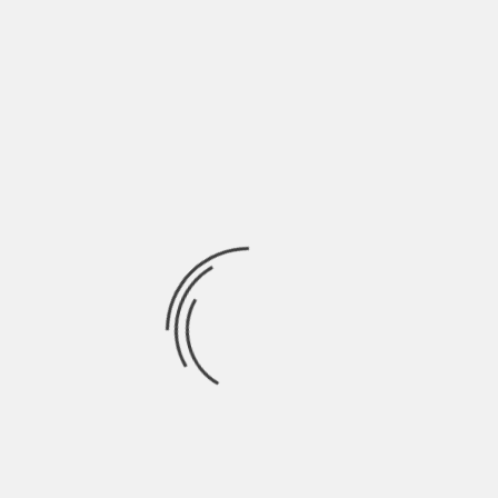
Durata: 128 min Genere: thriller, storico, biografico,
drammatico Regia: Tom McCarthy Attori: Mark Ruffalo, Michael
Ricerca
per:
Socials
Articoli recenti