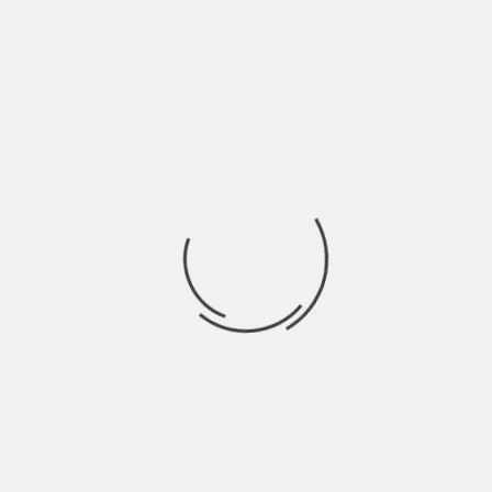
con la prima metà
Ricerca
per:
Socials
Articoli recenti
La Gente: “I km non definiscono davvero lo spazio” |
Indie Talks