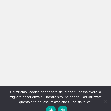
Ricerca
per:
Categorie
Categorie
Utilizziamo i cookie per essere sicuri che tu possa avere la
Home
New
Interviste
Oroscopindie
Indie
Indie
Fuoriposto
Serie
Promozione
Chi
Con
migliore esperienza sul nostro sito. Se continui ad utilizzare
Indie
e
Talks
Tales
Tv
siamo
per
questo sito noi assumiamo che tu ne sia felice.
Copyright © All rights reserved.
|
Magazine 7
by AF themes.
Ok
No
Italia
Recensioni
Pro