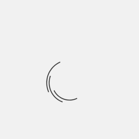
BY
SALVATORE GIANNAVOLA
11 ANNI AGO
Giornata di Champions League che non smentisce le attese,
mix giusto di talento e spregiudicatezza.
Ricerca
per:
Socials
Articoli recenti
SCAR: “Sono vivo anch’io per la prima volta” | Indie