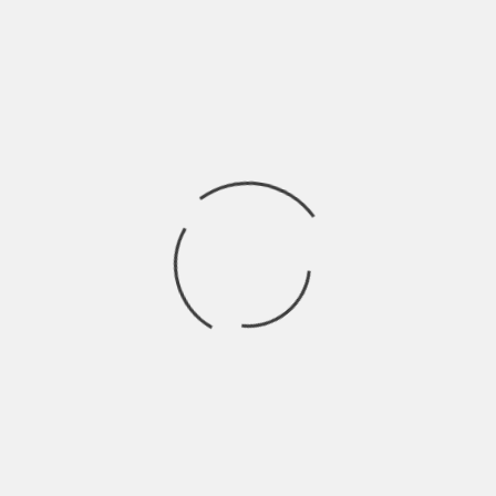
MUSIC SIDE
ABBIAMO GIOCATO A SARABANDA CON
RANCORE SUI BRANI DELL’HIP HOP ITALIANO
DI OGGI
BY
SALVATORE GIANNAVOLA
9 ANNI AGO
Vi ricordate di Rancore? Beh, spero che la risposta sia un Sì
roboante. Per coloro