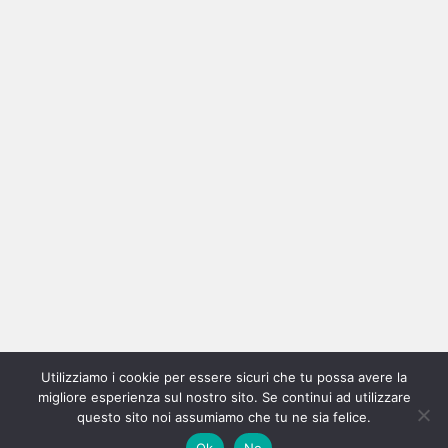
Ricerca
per:
Categorie
Categorie
Home
New
Interviste
Oroscopindie
Indie
Indie
Fuoriposto
Serie
Promozione
Chi
Con
Utilizziamo i cookie per essere sicuri che tu possa avere la
Indie
e
Talks
Tales
Tv
siamo
per
migliore esperienza sul nostro sito. Se continui ad utilizzare
questo sito noi assumiamo che tu ne sia felice.
Copyright © All rights reserved.
|
Magazine 7
by AF themes.
Italia
Recensioni
Pro
Ok
No