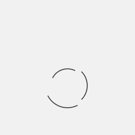
DD
re