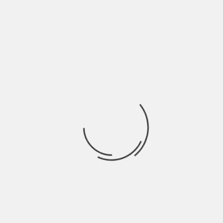
Durata: 128 min Genere: thriller, storico, biografico,
drammatico Regia: Tom McCarthy Attori: Mark Ruffalo, Michael
Ricerca
per:
Socials
Articoli recenti
La Gente: “I km non definiscono davvero lo spazio” |
Indie Talks