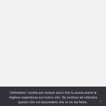
Ricerca
per:
Categorie
Categorie
Utilizziamo i cookie per essere sicuri che tu possa avere la
Home
New
Interviste
Oroscopindie
Indie
Indie
Fuoriposto
Serie
Promozione
Chi
Con
migliore esperienza sul nostro sito. Se continui ad utilizzare
Indie
e
Talks
Tales
Tv
siamo
per
questo sito noi assumiamo che tu ne sia felice.