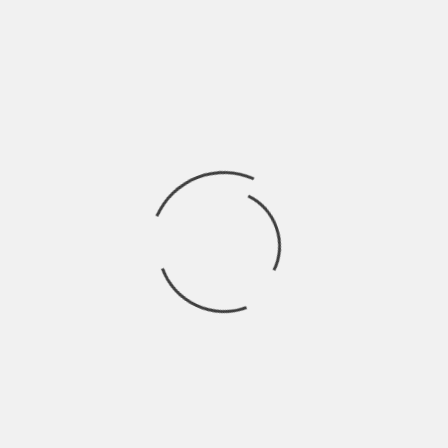
Più si è giovani più è facile avere l’illusione di credere nel per
sempre, rincorrendo
Ricerca
per:
Socials
Articoli recenti
La Gente: “I km non definiscono davvero lo spazio” |
Indie Talks