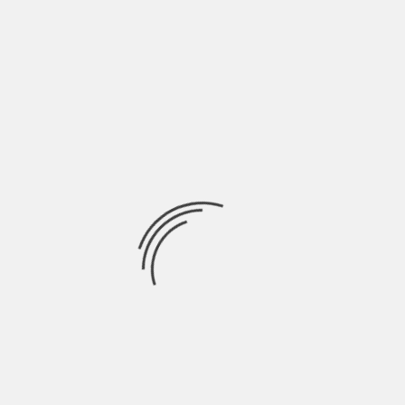
Avevo già scritto
Ricerca
per:
Socials
Articoli recenti
SCAR: “Sono vivo anch’io per la prima volta” | Indie