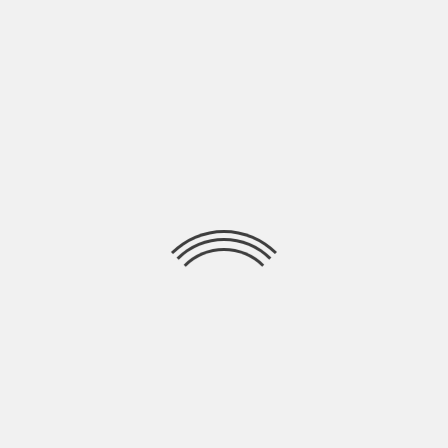
LASCIA UN COMMENTO
Devi essere
connesso
per inviare un commento.
Ricerca
per:
Socials