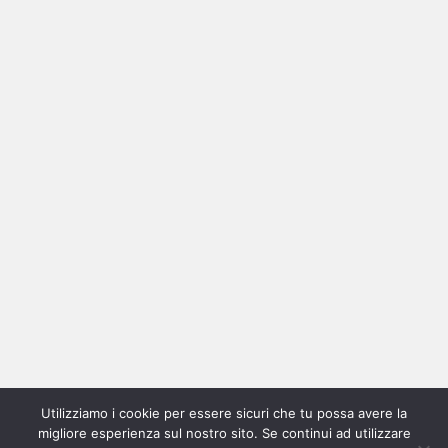
Ricerca
per:
Categorie
Categorie
Utilizziamo i cookie per essere sicuri che tu possa avere la
Home
New
Interviste
Oroscopindie
Indie
Indie
Fuoriposto
Serie
Promozione
Chi
Con
migliore esperienza sul nostro sito. Se continui ad utilizzare