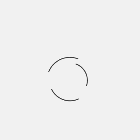
SETTEMBRE, ANNO 2080 BREAKING NEWS A COLAZIONE
Ore 07:30, Mattia strilla, digrigna i denti,
Ricerca
per:
Socials
Articoli recenti
SCAR: “Sono vivo anch’io per la prima volta” | Indie
Talks