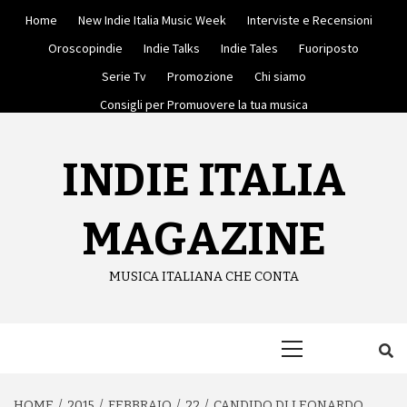
Skip
Home
New Indie Italia Music Week
Interviste e Recensioni
to
content
Oroscopindie
Indie Talks
Indie Tales
Fuoriposto
Serie Tv
Promozione
Chi siamo
Consigli per Promuovere la tua musica
INDIE ITALIA
MAGAZINE
MUSICA ITALIANA CHE CONTA
Primary
Menu
HOME
2015
FEBBRAIO
22
CANDIDO DI LEONARDO