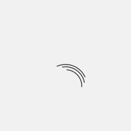
LASCIA UN COMMENTO
Devi essere
connesso
per inviare un commento.
Ricerca
per:
Socials