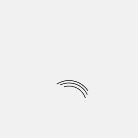
LASCIA UN COMMENTO
Devi essere
connesso
per inviare un commento.
Ricerca
per:
Socials