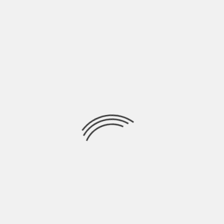
LASCIA UN COMMENTO
Devi essere
connesso
per inviare un commento.
Ricerca
per:
Socials