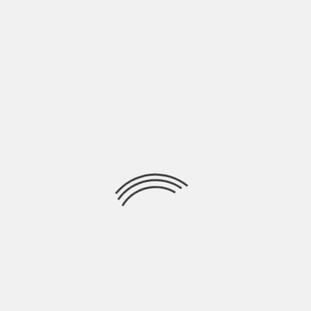
LASCIA UN COMMENTO
Devi essere
connesso
per inviare un commento.
Ricerca
per:
Socials