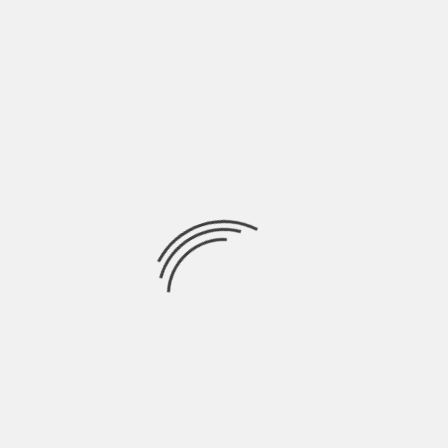
LASCIA UN COMMENTO
Devi essere
connesso
per inviare un commento.
Ricerca
per:
Socials