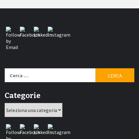
Ricerca
per:
Categorie
Categorie