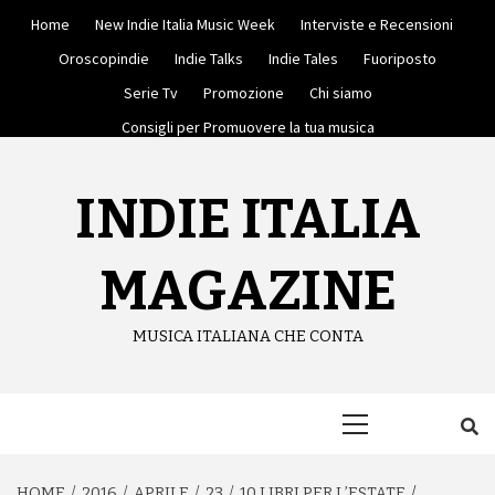
Skip
Home
New Indie Italia Music Week
Interviste e Recensioni
to
content
Oroscopindie
Indie Talks
Indie Tales
Fuoriposto
Serie Tv
Promozione
Chi siamo
Consigli per Promuovere la tua musica
INDIE ITALIA
MAGAZINE
MUSICA ITALIANA CHE CONTA
Primary
Menu
HOME
2016
APRILE
23
10 LIBRI PER L’ESTATE