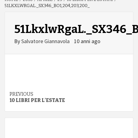
51LKXLWRGAL._SX346_BO1,204,203,200_
51LkxlwRgaL._SX346_B
By
Salvatore Giannavola
10 anni ago
Continue
PREVIOUS
10 LIBRI PER L’ESTATE
Reading