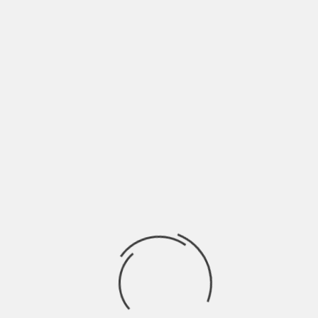
riassunto della sua poetica, appunto.
Giorgio Poi
scrive
 sgorga dalle produzioni di questo autore insieme a una
zioni emanano unicità, piaccia o non piaccia. Giorgio Poi
guendo i suoi ritmi atavici. Ascoltate “Fa Niente”.
hi è Colombre?
bbiamo avuto il piacere di intervistare per Extra Music
ha un che di vintage che lo rende affascinante e unico
 oggi. Con Pulviscolo, il suo album d’esordio, è’ riuscito a
utta il passato per raccontare il presente.
nni ’10, il meglio della musica italiana di oggi
no 3 (27 MAGGIO)
Penguins e Les Enfants.
Abbiamo avuto il piacere di