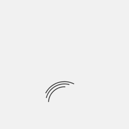
LASCIA UN COMMENTO
Devi essere
connesso
per inviare un commento.
Ricerca
per:
Socials