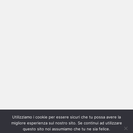
Ricerca
per:
Categorie
Categorie
Utilizziamo i cookie per essere sicuri che tu possa avere la
Home
New
Interviste
Oroscopindie
Indie
Indie
Fuoriposto
Serie
Promozione
Chi
Con
migliore esperienza sul nostro sito. Se continui ad utilizzare
Indie
e
Talks
Tales
Tv
siamo
per
questo sito noi assumiamo che tu ne sia felice.