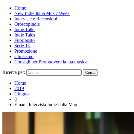
Home
New Indie Italia Music Week
Interviste e Recensioni
Oroscopindie
Indie Talks
Indie Tales
Fuoriposto
Serie Tv
Promozione
Chi siamo
Consigli per Promuovere la tua musica
Ricerca per:
Home
2019
Giugno
8
Eman | Intervista Indie Italia Mag