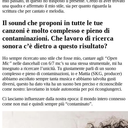
mio passato, in questo ho trasposto il presente. Credo di aver trovato
una quadra e affermato il mio stile, sia per quanto riguarda la
scrittura che per cantato e melodia.
Il sound che proponi in tutte le tue
canzoni è molto complesso e pieno di
contaminazioni. Che lavoro di ricerca
sonora c’è dietro a questo risultato?
Ho sempre ricercato uno stile che fosse mio, cantare agli
“Open
Mic”
nelle dancehall con 6/7 mc’s su una stessa strumentale, mi ha
insegnato a ricercare l’unicità. Tu giustamente parli di un suono
complesso e pieno di contaminazioni, io e Mattia (SKG, producer)
abbiamo ascoltato sempre tanta musica e abbiamo talvolta gusti
diversi, questo ha dato vita ha un suono ben preciso e riconoscibile
come nostro: lavoriamo in totale autonomia per poi ricongiungerci.
Ci lasciamo influenzare dalla nostra epoca: il mondo intero connesso
come non mai e quindi sempre più “contaminato”.