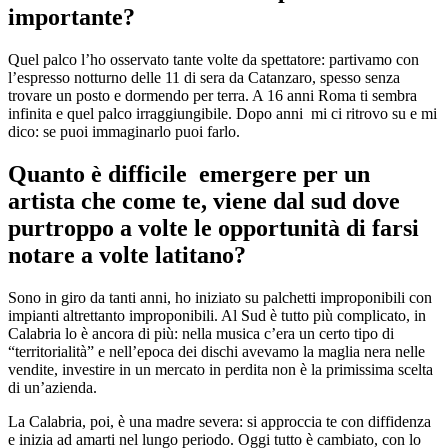
importante?
Quel palco l’ho osservato tante volte da spettatore: partivamo con
l’espresso notturno delle 11 di sera da Catanzaro, spesso senza
trovare un posto e dormendo per terra. A 16 anni Roma ti sembra
infinita e quel palco irraggiungibile. Dopo anni mi ci ritrovo su e mi
dico: se puoi immaginarlo puoi farlo.
Quanto è difficile emergere per un
artista che come te, viene dal sud dove
purtroppo a volte le opportunità di farsi
notare a volte latitano?
Sono in giro da tanti anni, ho iniziato su palchetti improponibili con
impianti altrettanto improponibili. Al Sud è tutto più complicato, in
Calabria lo è ancora di più: nella musica c’era un certo tipo di
“territorialità” e nell’epoca dei dischi avevamo la maglia nera nelle
vendite, investire in un mercato in perdita non è la primissima scelta
di un’azienda.
La Calabria, poi, è una madre severa: si approccia te con diffidenza
e inizia ad amarti nel lungo periodo. Oggi tutto è cambiato, con lo