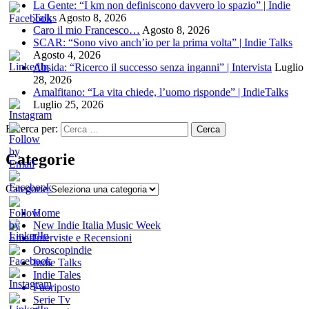
La Gente: “I km non definiscono davvero lo spazio” | Indie
Talks
Agosto 8, 2026
Caro il mio Francesco…
Agosto 8, 2026
SCAR: “Sono vivo anch’io per la prima volta” | Indie Talks
Agosto 4, 2026
Absida: “Ricerco il successo senza inganni” | Intervista
Luglio
28, 2026
Amalfitano: “La vita chiede, l’uomo risponde” | IndieTalks
Luglio 25, 2026
Ricerca per:
Categorie
Categorie
Home
New Indie Italia Music Week
Interviste e Recensioni
Oroscopindie
Indie Talks
Indie Tales
Fuoriposto
Serie Tv