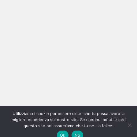
Ricerca
per:
Categorie
Categorie
Utilizziamo i cookie per essere sicuri che tu possa avere la
Home
New
Interviste
Oroscopindie
Indie
Indie
Fuoriposto
Serie
Promozione
Chi
Con
migliore esperienza sul nostro sito. Se continui ad utilizzare
Indie
e
Talks
Tales
Tv
siamo
per
questo sito noi assumiamo che tu ne sia felice.
Copyright © All rights reserved.
|
Magazine 7
by AF themes.
Ok
No
Italia
Recensioni
Pro