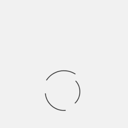
ricerca di accettazione,
bisogno di emergere e farsi
valere. Sono tematiche che
vi riguardano da vicino o
che avete a cuore?
In generale in ogni canzone che scriviamo
cerchiamo di parlare di cose che ci toccano e che ci
sono vicine. Quando scrivevamo a 18 anni
chiaramente le priorità erano altre, invece oggi
abbiamo la possibilità di toccare più temi, di
divertirci di più. Crediamo che in generale ci sia una
morbosa e diffusa ricerca di accettazione in tutti
quanti oggi, probabilmente per colpa dei social e
dei
falsi idoli
che ogni giorno siamo costretti a
vedere. Siamo un po’ la generazione degli eterni
insoddisfatti, e ci sentiamo un po’ tutti soli e
abbandonati.