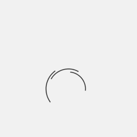
Torino) e insieme avete
lavorato su
Abra
. Come
nasce questa canzone?
È da un annetto che avevamo in ballo una
collaborazione e con l’uscita del loro EP abbiamo
trovato un’occasione. Mi hanno mandato i brani
dell’EP e appena li ho sentiti mi era chiaro che
sarebbe stata quella, la prima.
In questa società dove
domina la fretta, tu hai
avuto coraggio di creare
due cortometraggi dove
presenti
Love Anthem.
Che
reazioni ha suscitato