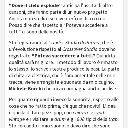
“Dove il cielo esplode”
anticipa l’uscita di altre
canzoni, che fanno parte di un nuovo progetto.
Ancora non so dire se diventerà un disco o no.
Posso dire che rispetto a “Poteva succedere a
tutti” ci sono delle novità.
Sto registrando all’
Under Studio di Parma
, che è
un’evoluzione rispetto al
Crossover Studio
dove ho
registrato
“Poteva succedere a tutti.”
Quindi la
qualità sarà migliore. Il metodo di lavoro è rimasto
lo stesso. Io scrivo i testi e produco le basi. La parte
di chitarra elettrica, che è fondamentale nelle mie
tracce, viene arrangiata e suonata da mio cugino,
Michele Bocchi
che mi accompagna anche nei live.
Per quanto riguarda invece la sonorità, rispetto alle
cose che ho fatto prima, c’è qualche novità. L’idea
è quella di fare pezzi pop, con
chitarre
e
synth
vintage
e rivisitare le
drum
e gli
808
tipici della
trap
.
Sto cercando il mio suono, e devo dire che sono