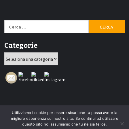
Ricerca
per:
Categorie
Categorie
Utilizziamo i cookie per essere sicuri che tu possa avere la
Home
New
Interviste
Oroscopindie
Indie
Indie
Fuoriposto
Serie
Promozione
Chi
Con
migliore esperienza sul nostro sito. Se continui ad utilizzare
Indie
e
Talks
Tales
Tv
siamo
per
questo sito noi assumiamo che tu ne sia felice.