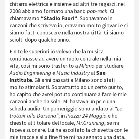
chitarra elettrica e insieme ad altri tre ragazzi, nel
2008 abbiamo formato una band
pop-rock
. Ci
chiamavamo
“Stadio Fuori”
. Suonavamo le
canzoni che scrivevo io, eravamo molto giovani e ci
siamo fatti conoscere nella nostra città. Ci siamo
sciolti dopo qualche anno.
Finite le superiori io volevo che la musica
continuasse ad avere un ruolo centrale nella mia
vita, così mi sono trasferito a
Milano
per studiare
Audio Engineering e Music Industry
al
Sae
Institute
. Gli anni passati a Milano sono stati
molto stimolanti. Soprattutto ad un certo punto,
ho capito che avrei potuto continuare a fare le mie
canzoni anche da solo. Mi bastava un pc e una
scheda audio. Un pomeriggio sono andato al
“Le
trottoir alla Darsena”
, in
Piazza 24 Maggio
e ho
chiesto al titolare del locale,
Mr.Grunning
, se mi
faceva suonare. Lui ha ascoltato la chiavetta con le
mie tracce e alla fine fine mi ha segnato una data.