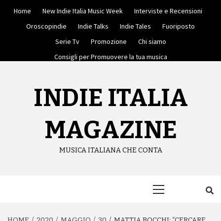
Skip
Home
New Indie Italia Music Week
Interviste e Recensioni
to
content
Oroscopindie
Indie Talks
Indie Tales
Fuoriposto
Serie Tv
Promozione
Chi siamo
Consigli per Promuovere la tua musica
INDIE ITALIA
MAGAZINE
MUSICA ITALIANA CHE CONTA
Primary
Menu
HOME
2020
MAGGIO
30
MATTIA BOCCHI: “CERCARE