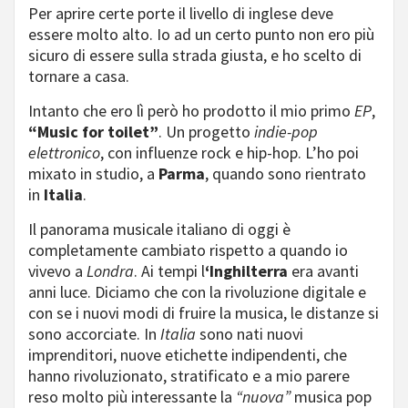
Per aprire certe porte il livello di inglese deve
essere molto alto. Io ad un certo punto non ero più
sicuro di essere sulla strada giusta, e ho scelto di
tornare a casa.
Intanto che ero lì però ho prodotto il mio primo
EP
,
“Music for toilet”
. Un progetto
indie-pop
elettronico
, con influenze rock e hip-hop. L’ho poi
mixato in studio, a
Parma
, quando sono rientrato
in
Italia
.
Il panorama musicale italiano di oggi è
completamente cambiato rispetto a quando io
vivevo a
Londra
. Ai tempi l
‘Inghilterra
era avanti
anni luce. Diciamo che con la rivoluzione digitale e
con se i nuovi modi di fruire la musica, le distanze si
sono accorciate. In
Italia
sono nati nuovi
imprenditori, nuove etichette indipendenti, che
hanno rivoluzionato, stratificato e a mio parere
reso molto più interessante la
“nuova”
musica pop