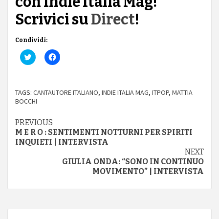
con Indie Italia Mag!
Scrivici su
Direct
!
Condividi:
Fai
Fai
clic
clic
qui
per
per
condividere
condividere
su
su
Facebook
TAGS:
CANTAUTORE ITALIANO
,
INDIE ITALIA MAG
,
ITPOP
,
MATTIA
Twitter
(Si
(Si
apre
BOCCHI
apre
in
in
una
una
nuova
Continue
PREVIOUS
nuova
finestra)
M E R O : SENTIMENTI NOTTURNI PER SPIRITI
finestra)
Reading
INQUIETI | INTERVISTA
NEXT
GIULIA ONDA: “SONO IN CONTINUO
MOVIMENTO” | INTERVISTA