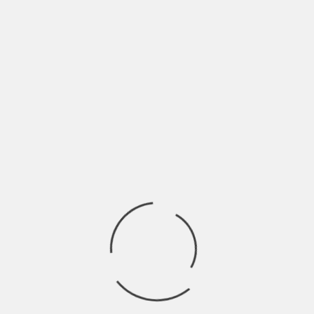
Come si superano i
momenti difficili?
Credo che ognuno di noi deve avere la
consapevolezza che tutti i momenti difficili si
possono superare solo grazie alla ricerca che
facciamo di noi stessi. Conta tanto
l’atteggiamento in cui si affrontano, serve un po’ di
sfrontatezza, me ne rendo conto.
Però se non lo facciamo rimaniamo in una sorta di
limbo, in balia di quello che ci succede intorno.
Come scrivo nella canzone, rimaniamo sospesi o
superiamo la vertigine per salire sempre più in alto?
Io ho deciso di prendermi in mano il presente, Voi?
In un passaggio del
“Piccolo Principe” si dice