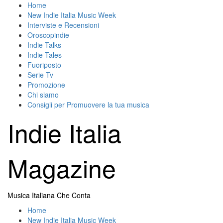
Skip
Home
to
New Indie Italia Music Week
content
Interviste e Recensioni
Oroscopindie
Indie Talks
Indie Tales
Fuoriposto
Serie Tv
Promozione
Chi siamo
Consigli per Promuovere la tua musica
Indie Italia
Magazine
Musica Italiana Che Conta
Primary
Home
Menu
New Indie Italia Music Week