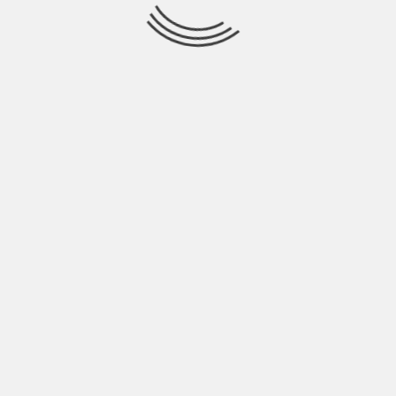
NARRATORE URBANO: “233 GRADI
CENTIGRADI” SERVONO PER BRUCIARE IL
NOSTRO FUTURO
BY
NICOLÒ GRANONE
5 ANNI AGO
Potremmo definire Narratore Urbano come un artista
preapocalittico perché nelle sue canzoni analizza la realtà
INDIE ITALIA MAG