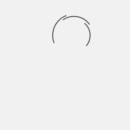
Dall’ukulele alla dance
pop, passando per il neo
soul ed il trip hop: la tua è
un’esigenza comunicativa
o la voglia di sperimentare,
di scoprirti?
Sento l’esigenza di trovare presto le sonorità più
appropriate alla mia vocalità, sperimentando vari
generi. Cerco di non perdere l’obiettivo che mi sono
posta fin da subito: divertirmi.