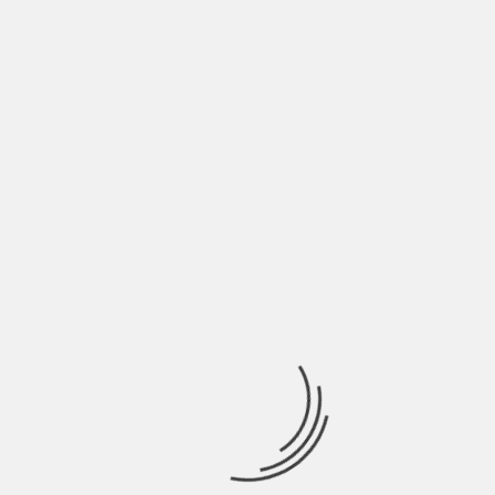
GIORDANO DI MARCO: “NON SI PUÒ SFUGGIRE
DA SE STESSI” | INTERVISTA
BY
BLOG
5 ANNI AGO
Giordano Di Marco, classe 1989, ha da poco pubblicato il suo
album di debutto “Spiral“,
INDIE ITALIA MAG