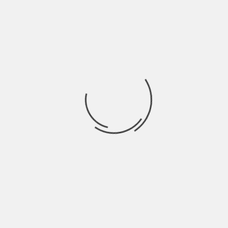
L’uomo sta abbandonando
le varie ideologie
preferendo credere
sempre alle stesse
promesse?
Le ideologie erano proprie di un’epoca in cui c’era il
tempo di ascoltare, riflettere e dare o meno la
propria adesione a una certa visione del mondo.
Quest’epoca celebra il culto della velocità molto più
di quella che ha prodotto il Futurismo.
Tolto lo spazio della riflessione si torna a un
mondo primordiale, in cui tutto il nostro tempo è