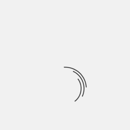
NEW INDIE ITALIA MUSIC WEEK #144
BY
BLOG
3 ANNI AGO
“Chi sono, dove sono Quando sono assente di me Da
dove vengo, dove vado Chan-son
OROSCOPINDIE