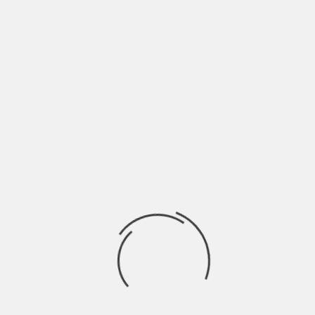
FORELOCK AFFRONTA UNA NUOVA SFIDA
CON L’EP SOLISTA “FOLLOW ME” |
INTERVISTA
BY
BLOG
3 ANNI AGO
” e
“Follow Me” è il nuovo EP di Forelock, composto da 5
brani: Turnover, Drive Fast,