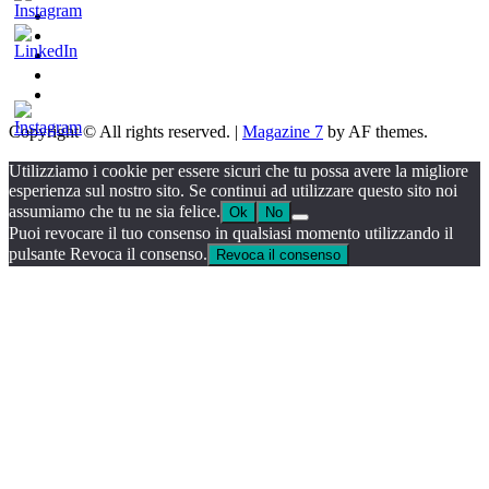
Tales
Fuoriposto
Serie
Tv
Promozione
Chi
siamo
Consigli
per
Copyright © All rights reserved.
|
Magazine 7
by AF themes.
Promuovere
la
Utilizziamo i cookie per essere sicuri che tu possa avere la migliore
tua
esperienza sul nostro sito. Se continui ad utilizzare questo sito noi
musica
assumiamo che tu ne sia felice.
Ok
No
Puoi revocare il tuo consenso in qualsiasi momento utilizzando il
pulsante Revoca il consenso.
Revoca il consenso