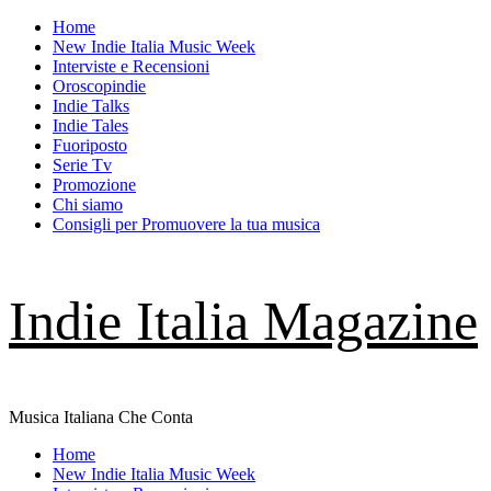
Skip
Home
to
New Indie Italia Music Week
content
Interviste e Recensioni
Oroscopindie
Indie Talks
Indie Tales
Fuoriposto
Serie Tv
Promozione
Chi siamo
Consigli per Promuovere la tua musica
Indie Italia Magazine
Musica Italiana Che Conta
Primary
Home
Menu
New Indie Italia Music Week