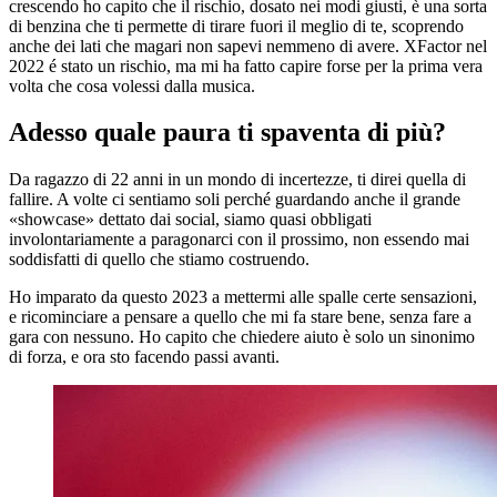
crescendo ho capito che il rischio, dosato nei modi giusti, è una sorta
di benzina che ti permette di tirare fuori il meglio di te, scoprendo
anche dei lati che magari non sapevi nemmeno di avere. XFactor nel
2022 é stato un rischio, ma mi ha fatto capire forse per la prima vera
volta che cosa volessi dalla musica.
Adesso quale paura ti spaventa di più?
Da ragazzo di 22 anni in un mondo di incertezze, ti direi quella di
fallire. A volte ci sentiamo soli perché guardando anche il grande
«showcase» dettato dai social, siamo quasi obbligati
involontariamente a paragonarci con il prossimo, non essendo mai
soddisfatti di quello che stiamo costruendo.
Ho imparato da questo 2023 a mettermi alle spalle certe sensazioni,
e ricominciare a pensare a quello che mi fa stare bene, senza fare a
gara con nessuno. Ho capito che chiedere aiuto è solo un sinonimo
di forza, e ora sto facendo passi avanti.