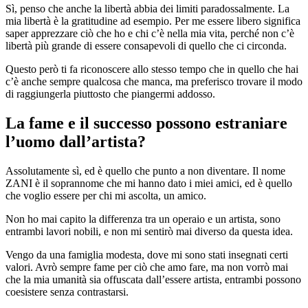
Sì, penso che anche la libertà abbia dei limiti paradossalmente. La
mia libertà è la gratitudine ad esempio. Per me essere libero significa
saper apprezzare ciò che ho e chi c’è nella mia vita, perché non c’è
libertà più grande di essere consapevoli di quello che ci circonda.
Questo però ti fa riconoscere allo stesso tempo che in quello che hai
c’è anche sempre qualcosa che manca, ma preferisco trovare il modo
di raggiungerla piuttosto che piangermi addosso.
La fame e il successo possono estraniare
l’uomo dall’artista?
Assolutamente sì, ed è quello che punto a non diventare. Il nome
ZANI è il soprannome che mi hanno dato i miei amici, ed è quello
che voglio essere per chi mi ascolta, un amico.
Non ho mai capito la differenza tra un operaio e un artista, sono
entrambi lavori nobili, e non mi sentirò mai diverso da questa idea.
Vengo da una famiglia modesta, dove mi sono stati insegnati certi
valori. Avrò sempre fame per ciò che amo fare, ma non vorrò mai
che la mia umanità sia offuscata dall’essere artista, entrambi possono
coesistere senza contrastarsi.