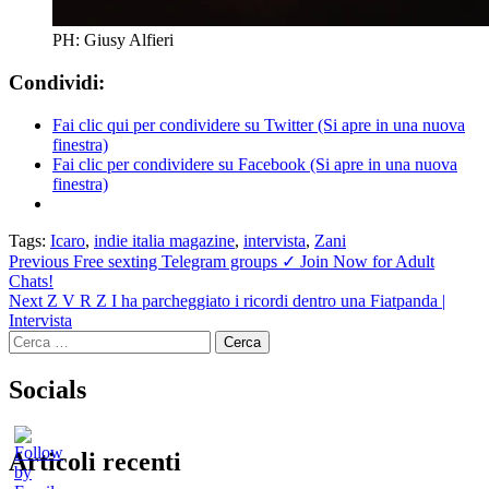
PH: Giusy Alfieri
Condividi:
Fai clic qui per condividere su Twitter (Si apre in una nuova
finestra)
Fai clic per condividere su Facebook (Si apre in una nuova
finestra)
Tags:
Icaro
,
indie italia magazine
,
intervista
,
Zani
Continue
Previous
Free sexting Telegram groups ✓ Join Now for Adult
Chats!
Reading
Next
Z V R Z I ha parcheggiato i ricordi dentro una Fiatpanda |
Intervista
Ricerca
per:
Socials
Articoli recenti