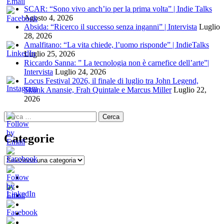
SCAR: “Sono vivo anch’io per la prima volta” | Indie Talks
Agosto 4, 2026
Absida: “Ricerco il successo senza inganni” | Intervista
Luglio
28, 2026
Amalfitano: “La vita chiede, l’uomo risponde” | IndieTalks
Luglio 25, 2026
Riccardo Sanna: ” La tecnologia non è carnefice dell’arte”|
Intervista
Luglio 24, 2026
Locus Festival 2026, il finale di luglio tra John Legend,
Skunk Anansie, Frah Quintale e Marcus Miller
Luglio 22,
2026
Ricerca
per:
Categorie
Categorie
Home
New
Indie
Interviste
Italia
e
Oroscopindie
Music
Recensioni
Indie
Week
Talks
Indie