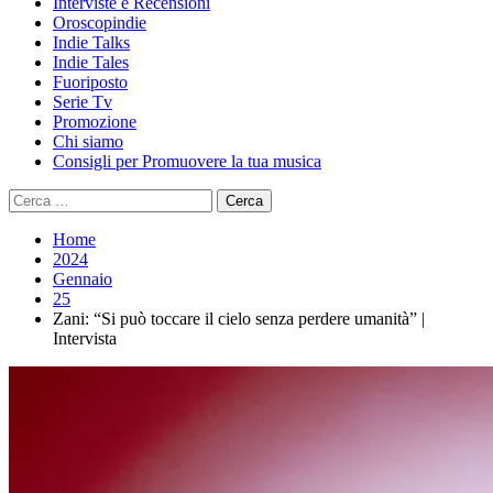
Interviste e Recensioni
Oroscopindie
Indie Talks
Indie Tales
Fuoriposto
Serie Tv
Promozione
Chi siamo
Consigli per Promuovere la tua musica
Ricerca
per:
Home
2024
Gennaio
25
Zani: “Si può toccare il cielo senza perdere umanità” |
Intervista