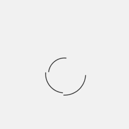
Carlo “Carletto” Spanò, classe ’88, è un compositore,
arrangiatore, autore e musicista che, ad un
Ricerca
per:
Socials
Articoli recenti
SCAR: “Sono vivo anch’io per la prima volta” | Indie
Talks