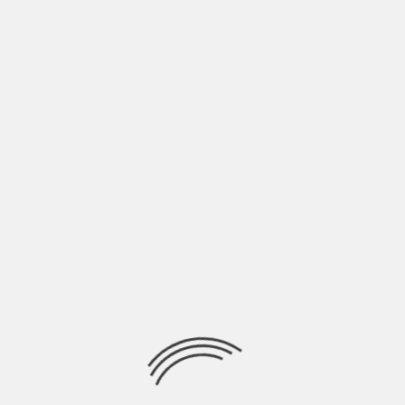
do Carletto Spanò
 di un moderno Ulisse e delle
ai giorni nostri?
do. Rappresenta i vizi, la curiosità e imperfezione di un
 e bigotti. A volte riesce a cavarsela con ingegno, altre
e e della lussuria. Questo succede anche oggi; l’odissea
fine ed è anche una bella cosa, perché risalta il nostro