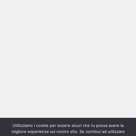
Ricerca
per:
Categorie
Categorie
Utilizziamo i cookie per essere sicuri che tu possa avere la
Home
New
Interviste
Oroscopindie
Indie
Indie
Fuoriposto
Serie
Promozione
Chi
Con
migliore esperienza sul nostro sito. Se continui ad utilizzare