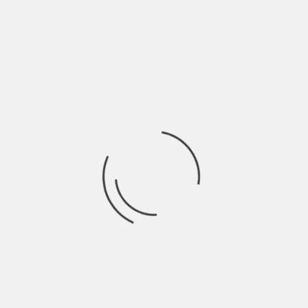
Carlo “Carletto” Spanò, classe ’88, è un compositore,
arrangiatore, autore e musicista che, ad un
Ricerca
per:
Socials
Articoli recenti
SCAR: “Sono vivo anch’io per la prima volta” | Indie
Talks