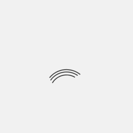
Gaia Eleonora Cipollaro, in arte DADA’, è una cantautrice che
unisce cultura napoletana e worldmusic
Ricerca
per:
Socials
Articoli recenti