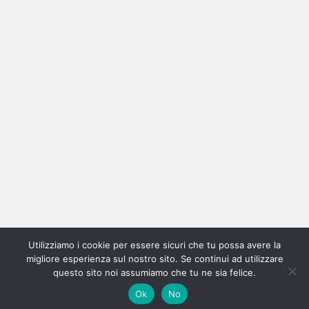
Ricerca
per:
Categorie
Categorie
Utilizziamo i cookie per essere sicuri che tu possa avere la
Home
New
Interviste
Oroscopindie
Indie
Indie
Fuoriposto
Serie
Promozione
Chi
Con
migliore esperienza sul nostro sito. Se continui ad utilizzare
Indie
e
Talks
Tales
Tv
siamo
per
questo sito noi assumiamo che tu ne sia felice.
Copyright © All rights reserved.
|
Magazine 7
by AF themes.
Ok
No
Italia
Recensioni
Pro