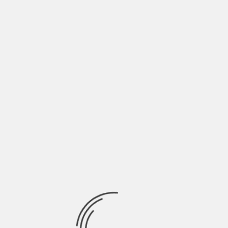
le armi e sparare al nemico
INDIE ITALIA MAG
ALEKOS: “IL RAP È POLITICA, BASTA
IPOCRISIA” | INTERVISTA
BY
NICOLÒ GRANONE
1 ANNO AGO
Alekos alza i volume (non il braccio destro) e mette in rima un
dissing politico