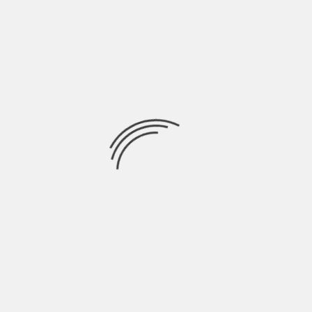
Stake One all’interno del nuovo disco “Guardami dentro” usa
la penna come strumento per scavare
Ricerca
per:
Socials
Articoli recenti
La Gente: “I km non definiscono davvero lo spazio” |
Indie Talks