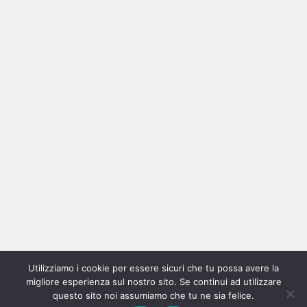
Ricerca
per:
Categorie
Categorie
Utilizziamo i cookie per essere sicuri che tu possa avere la
Home
New
Interviste
Oroscopindie
Indie
Indie
Fuoriposto
Serie
Promozione
Chi
Con
migliore esperienza sul nostro sito. Se continui ad utilizzare
Indie
e
Talks
Tales
Tv
siamo
per
questo sito noi assumiamo che tu ne sia felice.