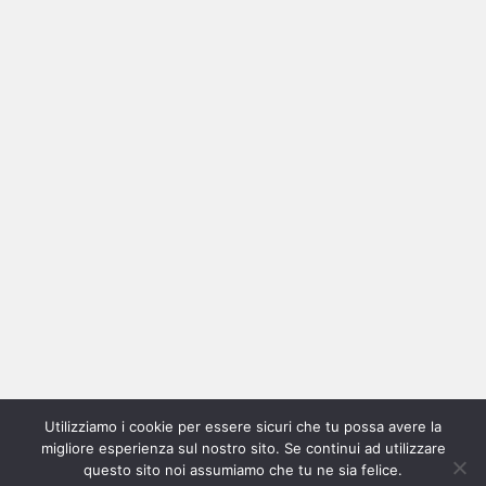
Ricerca
per:
Categorie
Categorie
Utilizziamo i cookie per essere sicuri che tu possa avere la
Home
New
Interviste
Oroscopindie
Indie
Indie
Fuoriposto
Serie
Promozione
Chi
Con
migliore esperienza sul nostro sito. Se continui ad utilizzare
Indie
e
Talks
Tales
Tv
siamo
per
questo sito noi assumiamo che tu ne sia felice.