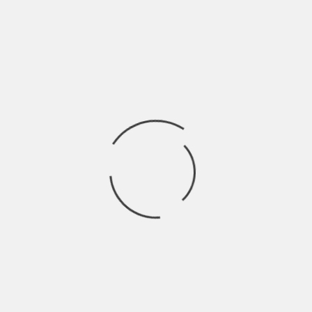
inconsapevoli, vittime dell’avventura o levando un po’
Ricerca
per:
Socials
Articoli recenti
SCAR: “Sono vivo anch’io per la prima volta” | Indie
Talks