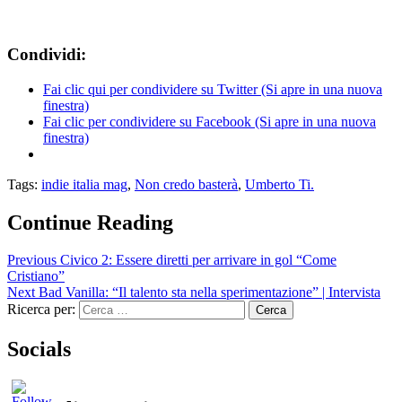
Condividi:
Fai clic qui per condividere su Twitter (Si apre in una nuova
finestra)
Fai clic per condividere su Facebook (Si apre in una nuova
finestra)
Tags:
indie italia mag
,
Non credo basterà
,
Umberto Ti.
Continue Reading
Previous
Civico 2: Essere diretti per arrivare in gol “Come
Cristiano”
Next
Bad Vanilla: “Il talento sta nella sperimentazione” | Intervista
Ricerca per:
Socials