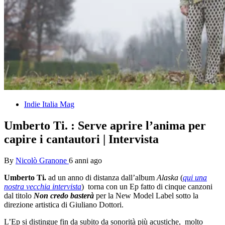
Indie Italia Mag
Umberto Ti. : Serve aprire l’anima per
capire i cantautori | Intervista
By
Nicolò Granone
6 anni ago
Umberto Ti.
ad un anno di distanza dall’album
Alaska
(
qui una
nostra vecchia intervista
) torna con un Ep fatto di cinque canzoni
dal titolo
Non credo basterà
per la New Model Label sotto la
direzione artistica di Giuliano Dottori.
L’Ep si distingue fin da subito da sonorità più acustiche, molto