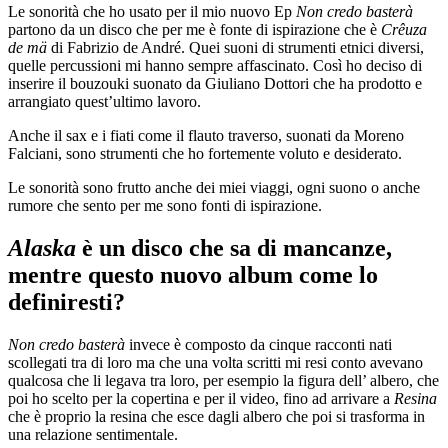
Le sonorità che ho usato per il mio nuovo Ep
Non credo basterà
partono da un disco che per me è fonte di ispirazione che è
Crêuza
de mä
di Fabrizio de André. Quei suoni di strumenti etnici diversi,
quelle percussioni mi hanno sempre affascinato. Così ho deciso di
inserire il bouzouki suonato da Giuliano Dottori che ha prodotto e
arrangiato quest’ultimo lavoro.
Anche il sax e i fiati come il flauto traverso, suonati da Moreno
Falciani, sono strumenti che ho fortemente voluto e desiderato.
Le sonorità sono frutto anche dei miei viaggi, ogni suono o anche
rumore che sento per me sono fonti di ispirazione.
Alaska
è un disco che sa di mancanze,
mentre questo nuovo album come lo
definiresti?
Non credo basterà
invece è composto da cinque racconti nati
scollegati tra di loro ma che una volta scritti mi resi conto avevano
qualcosa che li legava tra loro, per esempio la figura dell’ albero, che
poi ho scelto per la copertina e per il video, fino ad arrivare a
Resina
che è proprio la resina che esce dagli albero che poi si trasforma in
una relazione sentimentale.