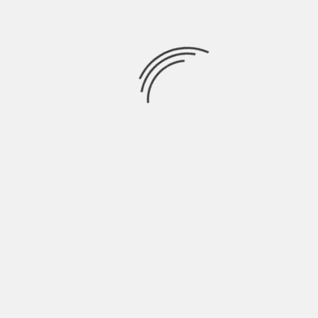
Articoli recenti
SCAR: “Sono vivo anch’io per la prima volta” | Indie
Talks
Agosto 4, 2026
Absida: “Ricerco il successo senza inganni” | Intervista
Luglio 28, 2026
Amalfitano: “La vita chiede, l’uomo risponde” |
IndieTalks
Luglio 25, 2026
Riccardo Sanna: ” La tecnologia non è carnefice
dell’arte”| Intervista
Luglio 24, 2026
Locus Festival 2026, il finale di luglio tra John Legend,